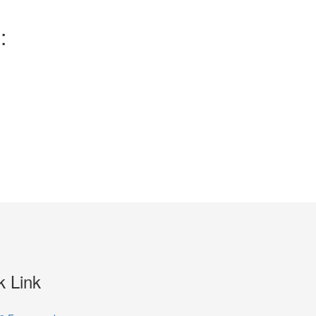
:
k Link