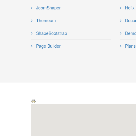
JoomShaper
Helix
Themeum
Docum
ShapeBootstrap
Demo 
Page Builder
Plans 