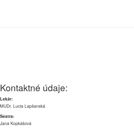
Kontakty
Nachádzate sa tu:
Hlavná stránka
Kontakty
Kontaktné údaje:
Lekár:
MUDr. Lucia Lapšanská
Sestra:
Jana Kopkášová