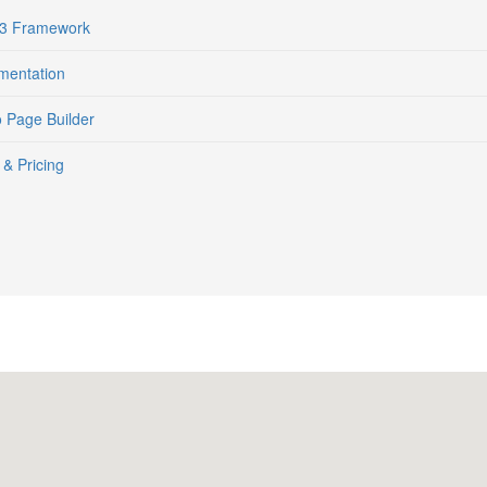
 3 Framework
entation
Page Builder
& Pricing
MAPA